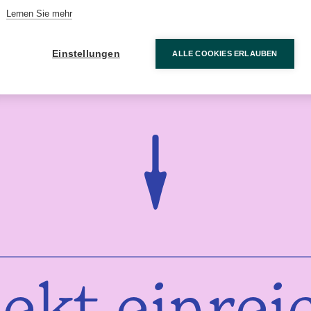
Lernen Sie mehr
Inspiriert ein Projekt einzureichen?
Einstellungen
ALLE COOKIES ERLAUBEN
Unser Online-Formular nimmt nur wenige Minuten in Anspruch un
ist der schnellste Weg zur Realisierung Ihrer Projektidee.
jekt einrei