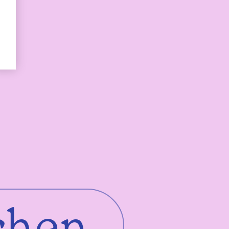
d
chen