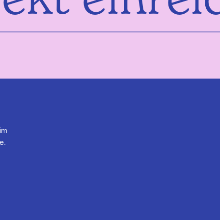
 im
e.