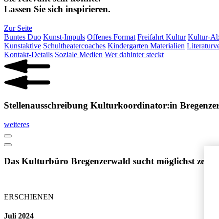
Lassen Sie sich inspirieren.
Zur Seite
Buntes Duo
Kunst-Impuls
Offenes Format
Freifahrt Kultur
Kultur-A
Kunstaktive
Schultheatercoaches
Kindergarten Materialien
Literaturv
Kontakt-Details
Soziale Medien
Wer dahinter steckt
Stellenausschreibung Kulturkoordinator:in Bregenze
weiteres
Das Kulturbüro Bregenzerwald sucht möglichst zeitna
ERSCHIENEN
Juli 2024