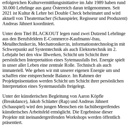
erfolgreichen Kulturvermittlungsinitiative im Jahr 1989 haben rund
30.000 Lehrlinge aus ganz Österreich daran teilgenommen. Seit
2021 ist Kultur & Lehre bei Double Check beheimatet und wird
aktuell von Theatermacher (Schauspieler, Regisseur und Produzent)
Andreas Jähnert koordiniert.
Unter dem Titel BLACKOUT legen rund zwei Dutzend Lehrlinge
aus den Berufsfeldern E-Commerce-Kaufmann/-frau,
Metalltechniker:in, Mechatroniker:in, informationstechnolog:in mit
Schwerpunkt auf Systemtechnik als auch Elektortechnik im 2.
Lehrjahr bei den vkw Illwerken, Schicht um Schicht ihrer
persönlichen Interpretaition eines Sytemausfalls frei. Energie spielt
in unser aller Leben eine zentrale Rolle. Technisch als auch
immateriell. Wie gehen wir mit unserer eigenen Energie um und
schaffen eine entsprechende Balance. Im Rahmen der
Projektpräsentation werden Schicht um Schicht ihrer persönlichen
Interpretation eines Systemausfalls freigelegt.
Unter der künstlerischen Begleitung von Aaron Köpfle
(Breakdance), Jakob Schlatter (Rap) und Andreas Jähnert
(Schauspiel) wird den jungen Menschen ein fachübergreifendes
künstlerisches Arbeitsfeld ermöglicht. Die Ergebnisse dieser
Projekte mit ineinandergreifenden Workshops werden öffentlich
präsentiert.