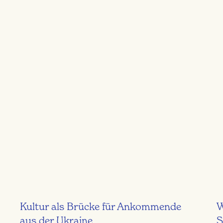
Kultur als Brücke für Ankommende
W
aus der Ukraine
S