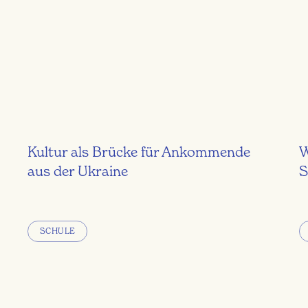
Kultur als Brücke für Ankommende
W
aus der Ukraine
S
SCHULE