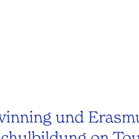
winning und Erasm
chulbildung on To