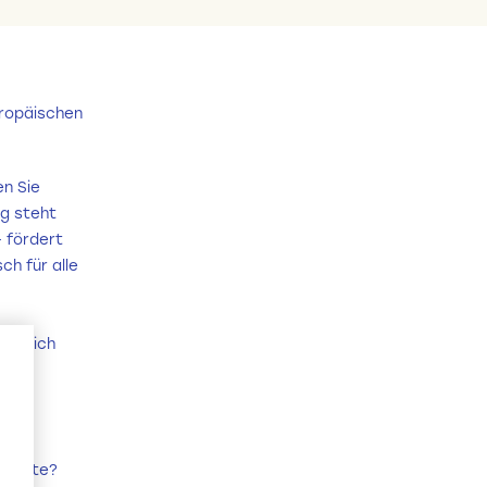
uropäischen
en Sie
ng steht
 fördert
h für alle
herzlich
rkräfte?