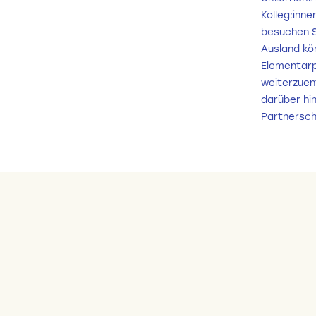
Kolleg:inn
besuchen S
Ausland kö
Elementarp
weiterzuent
darüber hi
Partnersch