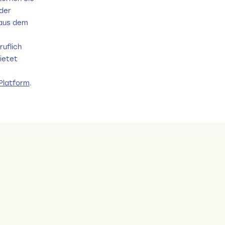
der
 aus dem
uflich
ietet
Platform
.