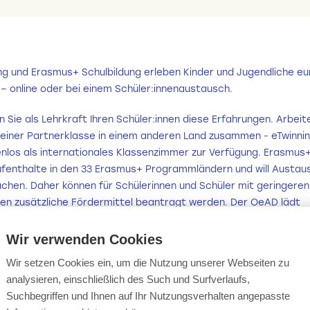
ing und Erasmus+ Schulbildung erleben Kinder und Jugendliche e
– online oder bei einem Schüler:innenaustausch.
 Sie als Lehrkraft Ihren Schüler:innen diese Erfahrungen. Arbeit
it einer Partnerklasse in einem anderen Land zusammen - eTwinni
enlos als internationales Klassenzimmer zur Verfügung. Erasmus+
fenthalte in den 33 Erasmus+ Programmländern und will Austausc
chen. Daher können für Schülerinnen und Schüler mit geringeren
ten zusätzliche Fördermittel beantragt werden. Der OeAD lädt
te Lehrkräfte, Direktor:innen sowie Kindergartenpädagog:innen 
nzumelden.
Wir verwenden Cookies
Wir setzen Cookies ein, um die Nutzung unserer Webseiten zu
analysieren, einschließlich des Such und Surfverlaufs,
en eTwinning und die
European School Education Platform
?
Suchbegriffen und Ihnen auf Ihr Nutzungsverhalten angepasste
eförderten
Seminare und Fortbildungen
bietet
eTwinning
für Leh