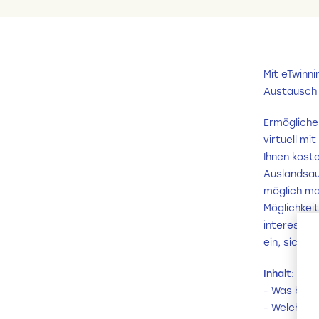
Mit eTwinn
Austausch 
Ermöglichen
virtuell m
Ihnen kost
Auslandsau
möglich ma
Möglichkei
interessier
ein, sich a
Inhalt:
- Was biet
- Welche g