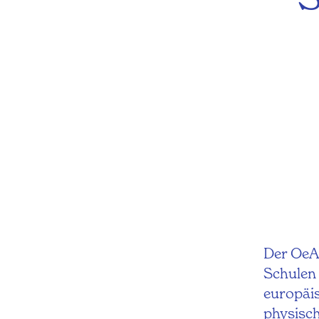
Der OeA
Schulen 
europäi
physisc