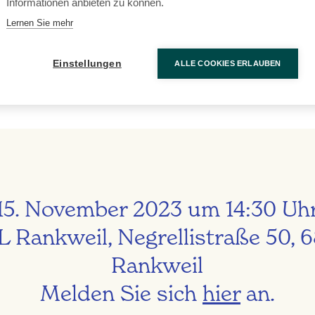
Informationen anbieten zu können.
 ich Partnerschulen in Europa?
Mehrwert hat
Erasmus+ Schulbildung
für meine Bildungseinrichtu
Lernen Sie mehr
iele und Prioritäten hat das Programm Erasmus+?
uslandsaufenthalte können über Erasmus+ gefördert werden?
Einstellungen
ALLE COOKIES ERLAUBEN
 ein gutes eTwinning- bzw. Erasmus+ Projekt aus?
15. November 2023 um 14:30 Uh
 Rankweil, Negrellistraße 50, 
Rankweil
Melden Sie sich
hier
an.