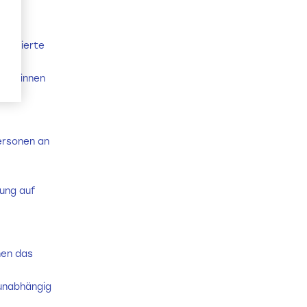
motivierte
zen
ler:innen
ersonen an
tung auf
nen das
 unabhängig