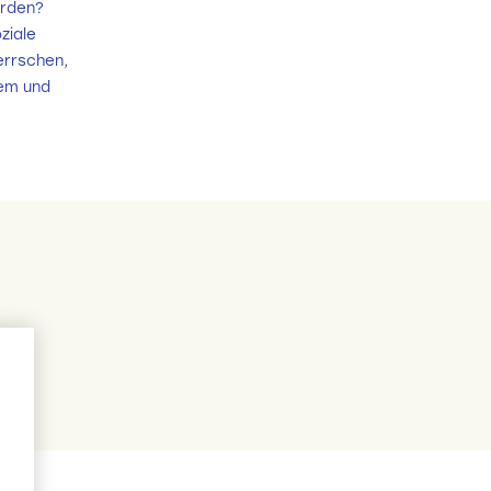
erden?
ziale
herrschen,
gem und