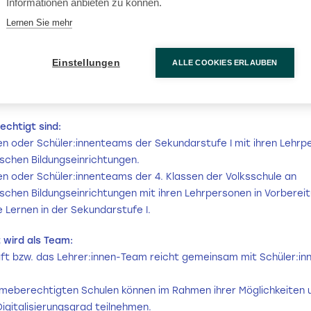
Informationen anbieten zu können.
Lernen Sie mehr
tet sich der Bildungspreis?
spreis „Klasse! Lernen. Wir sind digital“ richtet sich konkret an 
en, die gemeinsam mit ihren Schüler
:
innen neue Projekte umset
Einstellungen
ALLE COOKIES ERLAUBEN
s werden hier also direkt die Pädagog:innen gemeinsam mit Schü
net.
echtigt sind:
en oder Schüler:innenteams der Sekundarstufe I mit ihren Lehrp
ischen Bildungseinrichtungen.
en oder Schüler:innenteams der 4. Klassen der Volksschule an
schen Bildungseinrichtungen mit ihren Lehrpersonen in Vorberei
e Lernen in der Sekundarstufe I.
 wird als Team:
aft bzw. das Lehrer:innen-Team reicht gemeinsam mit Schüler:in
.
ahmeberechtigten Schulen können im Rahmen ihrer Möglichkeiten
igitalisierungsgrad teilnehmen.