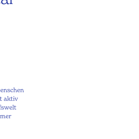
 Menschen
t aktiv
fswelt
mmer