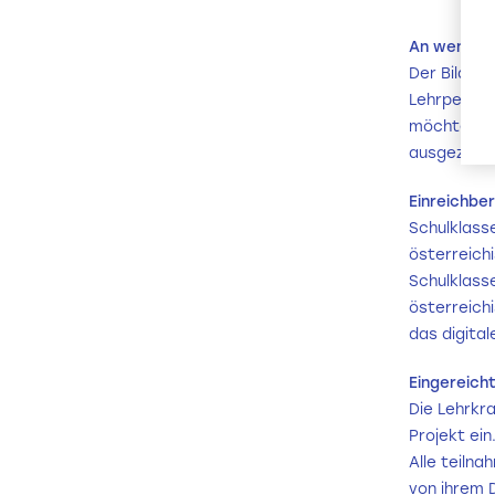
An wen rich
Der Bildung
Lehrperson
möchten. E
ausgezeich
Einreichber
Schulklass
österreich
Schulklass
österreichi
das digital
Eingereicht
Die Lehrkr
Projekt ein
Alle teiln
von ihrem D