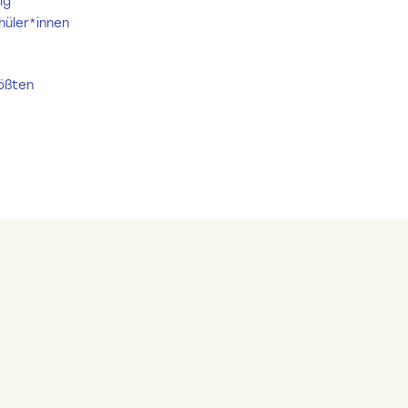
ig
hüler*innen
rößten