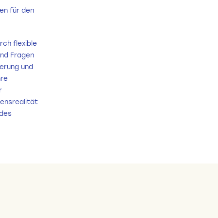
en für den
ch flexible
und Fragen
ierung und
hre
r
ensrealität
 des