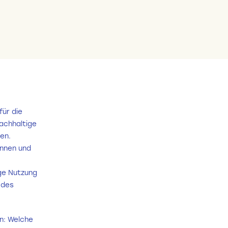
?
für die
nachhaltige
en.
innen und
ige Nutzung
 des
n: Welche