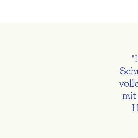
"
Sch
voll
mit
H