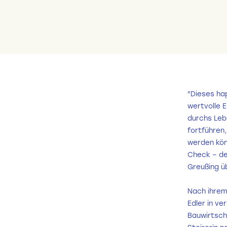
"Dieses ha
wertvolle 
durchs Lebe
fortführen,
werden kön
Check – de
Greußing 
Nach ihrem 
Edler in ve
Bauwirtsch