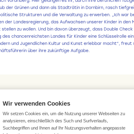
ach Vorarlberg. Hier gelangen es ihr, durch ihre beruflichen Tätig
b der Grünen und dann als Stadträtin in Dornbirn, rasch tiefgre
 politische Strukturen und die Verwaltung zu erwerben. „Ich war 
n der Landesregierung, das Aufwachsen unserer Kinder in den M
t stellen zu wollen. Und bin davon überzeugt, dass Double Check 
 des chancenreichsten Landes für Kinder eine Schlüsselrolle ein
dern und Jugendlichen Kultur und Kunst erlebbar macht“, freut s
äftsführerin über ihre zukünftige Aufgabe.
Wir verwenden Cookies
Kontaktieren Sie Elisabeth
Wir setzen Cookies ein, um die Nutzung unserer Webseiten zu
elisabeth@double-check.at
analysieren, einschließlich des Such und Surfverlaufs,
Suchbegriffen und Ihnen auf Ihr Nutzungsverhalten angepasste
0681 84126862