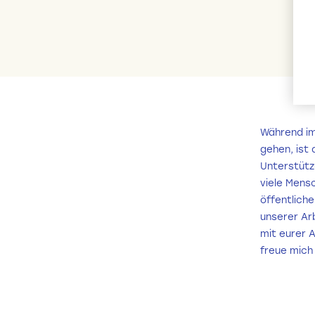
Während im
gehen, ist 
Unterstützu
viele Mens
öffentlich
unserer Arb
mit eurer A
freue mich 