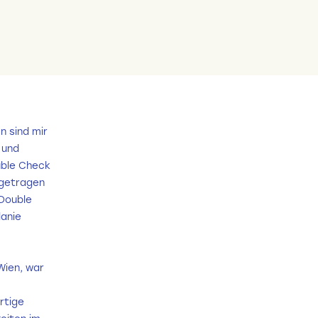
n sind mir
 und
uble Check
 getragen
 Double
lanie
Wien, war
rtige