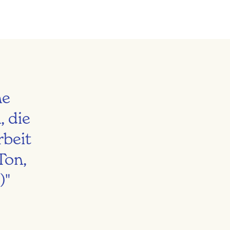
ne
 die
rbeit
Ton,
)"