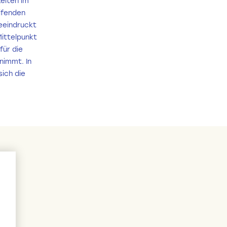
keiten im
ifenden
beeindruckt
ittelpunkt
für die
nimmt. In
ich die