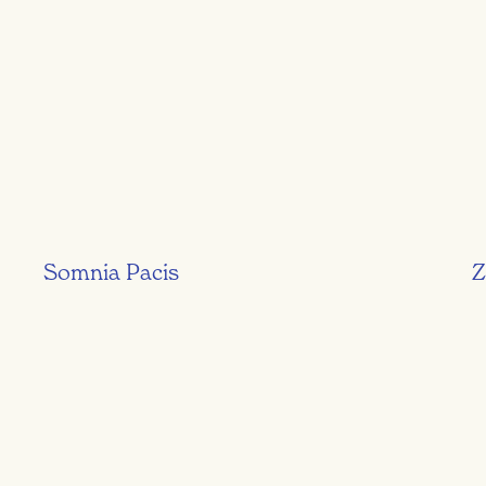
Somnia Pacis
Z